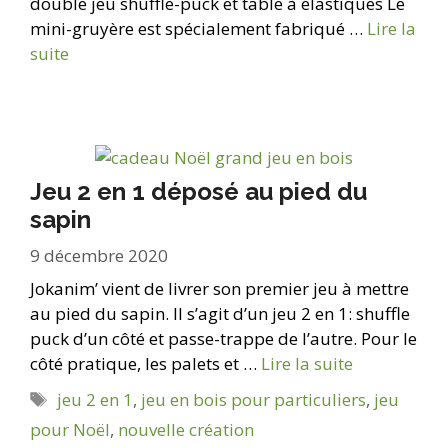
double jeu shuffle-puck et table à élastiques Le
mini-gruyère est spécialement fabriqué …
Lire la
suite
Jeu 2 en 1 déposé au pied du
sapin
9 décembre 2020
Jokanim’ vient de livrer son premier jeu à mettre
au pied du sapin. Il s’agit d’un jeu 2 en 1: shuffle
puck d’un côté et passe-trappe de l’autre. Pour le
côté pratique, les palets et …
Lire la suite
Étiquettes
jeu 2 en 1
,
jeu en bois pour particuliers
,
jeu
pour Noël
,
nouvelle création