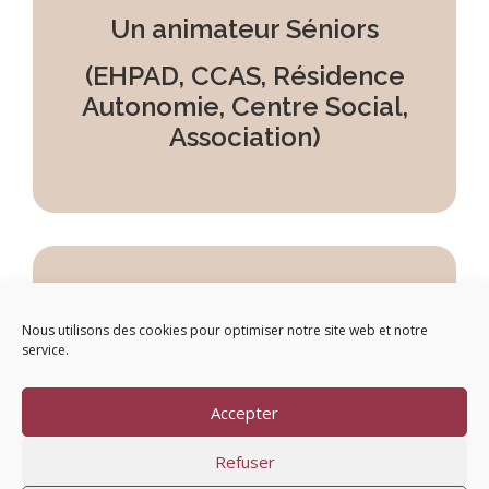
Un animateur Séniors
(EHPAD, CCAS, Résidence
Autonomie, Centre Social,
Association)
Un camping, un bar
Nous utilisons des cookies pour optimiser notre site web et notre
ou un restaurant
service.
Accepter
Refuser