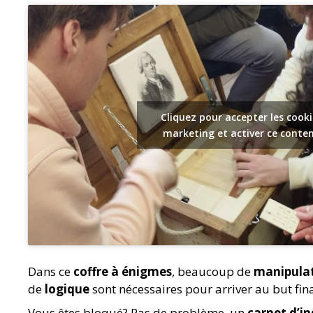
Cliquez pour accepter les cooki
marketing et activer ce conte
Dans ce
coffre à énigmes
, beaucoup de
manipula
de
logique
sont nécessaires pour arriver au but fina
Vous êtes bloqué? Pas de problème, un
carnet d’in