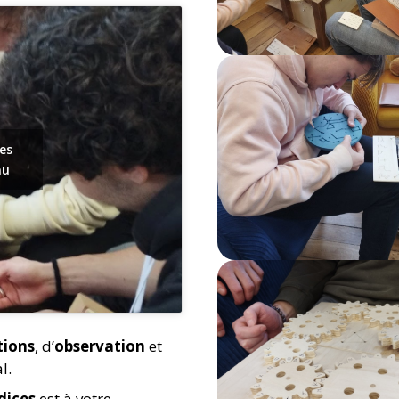
es
nu
tions
, d’
observation
et
l.
dices
est à votre