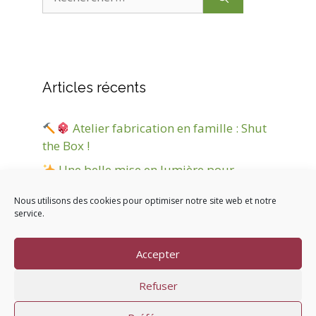
Articles récents
Atelier fabrication en famille : Shut
the Box !
Une belle mise en lumière pour
Jokanim’ !
Nous utilisons des cookies pour optimiser notre site web et notre
Marché de Noël
service.
Nuit d’hiver et d’étoiles
Accepter
Nouvel Inscape Game
Refuser