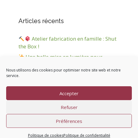
Articles récents
Atelier fabrication en famille : Shut
the Box !
Une belle mise en lumière pour
Jokanim’ !
Nous utilisons des cookies pour optimiser notre site web et notre
Marché de Noël
service.
Nuit d’hiver et d’étoiles
Accepter
Nouvel Inscape Game
Refuser
Préférences
© 2026 |
Mentions légales
|
Politique de confidentialité
|
Cookies
|
Conditions générales
|
Contact
Politique de cookies
Politique de confidentialité