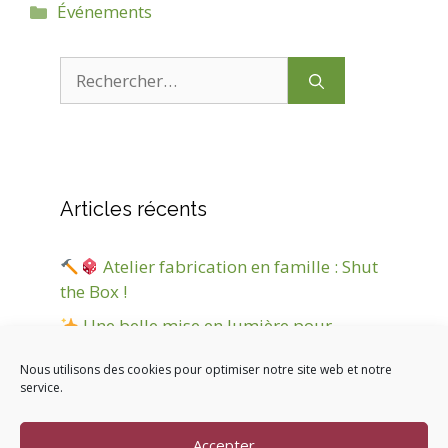
Catégories
Événements
Rechercher :
Articles récents
Atelier fabrication en famille : Shut
the Box !
Une belle mise en lumière pour
Jokanim’ !
Nous utilisons des cookies pour optimiser notre site web et notre
Marché de Noël
service.
Nuit d’hiver et d’étoiles
Accepter