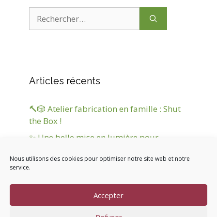
Rechercher :
Articles récents
🔨🎲 Atelier fabrication en famille : Shut
the Box !
✨ Une belle mise en lumière pour
Jokanim’ ! ✨
Nous utilisons des cookies pour optimiser notre site web et notre
Marché de Noël
service.
Nuit d’hiver et d’étoiles
Accepter
Nouvel Inscape Game
Refuser