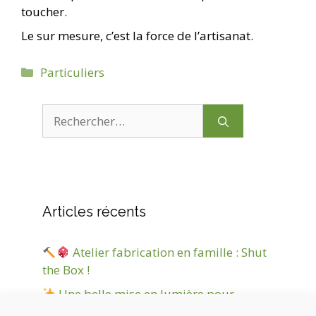
toucher.
Le sur mesure, c’est la force de l’artisanat.
Catégories
Particuliers
Rechercher :
Articles récents
Atelier fabrication en famille : Shut
the Box !
Une belle mise en lumière pour
Jokanim’ !